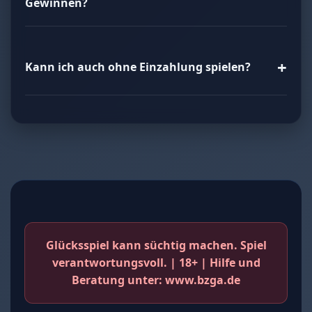
Gewinnen?
Auszahlungen werden nach erfolgreicher
Verifizierung innerhalb von 24 Stunden
Kann ich auch ohne Einzahlung spielen?
bearbeitet. Die genaue Dauer hängt von
deiner gewählten Zahlungsmethode ab – E-
Ja, im Demo-Modus kannst du viele Slots
Wallets sind am schnellsten.
völlig kostenlos testen. Für
Echtgeldgewinne ist eine Registrierung und
Einzahlung erforderlich.
Glücksspiel kann süchtig machen. Spiel
verantwortungsvoll. | 18+ | Hilfe und
Beratung unter: www.bzga.de