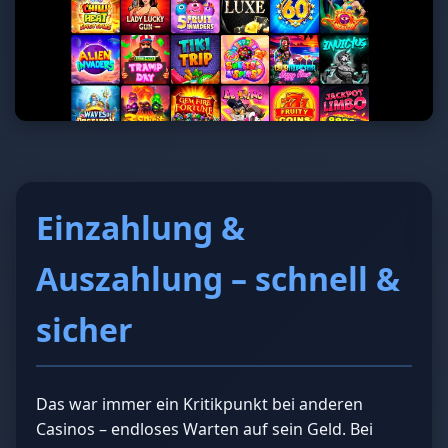
Einzahlung &
Auszahlung – schnell &
sicher
Das war immer ein Kritikpunkt bei anderen
Casinos – endloses Warten auf sein Geld. Bei